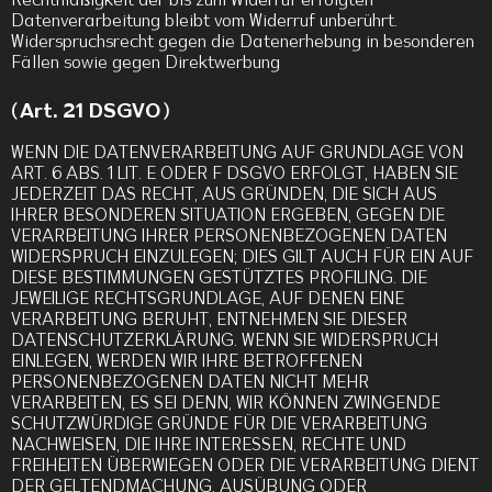
Rechtmäßigkeit der bis zum Widerruf erfolgten
Datenverarbeitung bleibt vom Widerruf unberührt.
Widerspruchsrecht gegen die Datenerhebung in besonderen
Fällen sowie gegen Direktwerbung
(Art. 21 DSGVO)
WENN DIE DATENVERARBEITUNG AUF GRUNDLAGE VON
ART. 6 ABS. 1 LIT. E ODER F DSGVO ERFOLGT, HABEN SIE
JEDERZEIT DAS RECHT, AUS GRÜNDEN, DIE SICH AUS
IHRER BESONDEREN SITUATION ERGEBEN, GEGEN DIE
VERARBEITUNG IHRER PERSONENBEZOGENEN DATEN
WIDERSPRUCH EINZULEGEN; DIES GILT AUCH FÜR EIN AUF
DIESE BESTIMMUNGEN GESTÜTZTES PROFILING. DIE
JEWEILIGE RECHTSGRUNDLAGE, AUF DENEN EINE
VERARBEITUNG BERUHT, ENTNEHMEN SIE DIESER
DATENSCHUTZERKLÄRUNG. WENN SIE WIDERSPRUCH
EINLEGEN, WERDEN WIR IHRE BETROFFENEN
PERSONENBEZOGENEN DATEN NICHT MEHR
VERARBEITEN, ES SEI DENN, WIR KÖNNEN ZWINGENDE
SCHUTZWÜRDIGE GRÜNDE FÜR DIE VERARBEITUNG
NACHWEISEN, DIE IHRE INTERESSEN, RECHTE UND
FREIHEITEN ÜBERWIEGEN ODER DIE VERARBEITUNG DIENT
DER GELTENDMACHUNG, AUSÜBUNG ODER